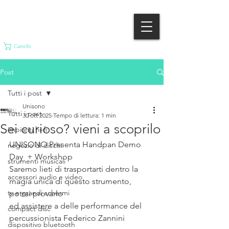
Carrello
Post
Tutti i post
Unisono
Tutti i post
30 ott 2025
Tempo di lettura: 1 min
Sei curioso? vieni a scoprilo
impianti hi-fi
UNISONO Presenta Handpan Demo 
negozio di dischi
Day  + Workshop
strumenti musicali
Saremo lieti di trasportarti dentro la 
accessori audio e video
magia unica di questo strumento, 
tv e grandi schermi
potrai provarlo 
ed assistere a delle performance del 
compact disc
percussionista Federico Zannini
dispositivo bluetooth