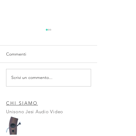
Commenti
Scrivi un commento...
WE ARE REWIND
DENON DCD-300
Cassette Player
Nuovo Lettore
CHI SIAMO
Unisono Jesi Audio Video