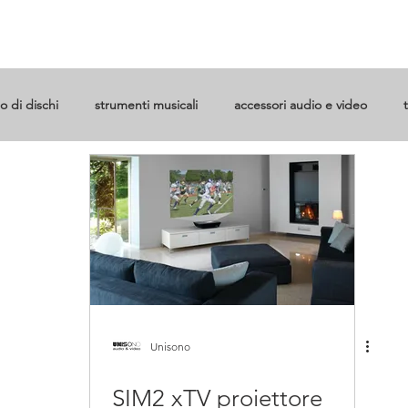
MO
SHOP
OCCASIONI
OFFERTE
REALIZZAZIONI
NO
o di dischi
strumenti musicali
accessori audio e video
tooth
sistemi audio e video
eventi
cassa bluetooth
smart working
news
Unisono
SIM2 xTV proiettore