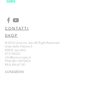
GUARDA
CONTATTI
SHOP
© 2016 Unisono Jesi All Right Reserved
Viale della Vittoria 5
60035 Jesi (An)
073159222
info@unisonojesi.it
PIVA
00119470425
REA AN-67181
CONDIZIONI
PRIVACY POLICY
COOKIE POLICY
INFO
Compila il modulo