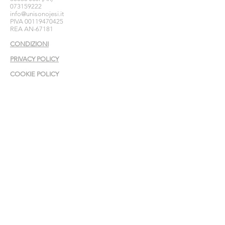
073159222
info@unisonojesi.it
PIVA
00119470425
REA AN-67181
CONDIZIONI
PRIVACY POLICY
COOKIE POLICY
INFO
Compila il modulo
per richieste o informazioni