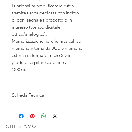
Funzionalità amplificatore cuffia
tramite uscita dedicata con inoltro
di ogni segnale riprodotto o in
ingresso (combo digitale
ottico/analogico).
Memorizzazione librerie musicali su
memoria interna da 8Gb e memoria
esterna in formato micro SD in
grado di ospitare card fino a
128Gb.
Scheda Tecnica
Funzionalità di lettore digitale:
supporta i seguenti formati: APE,
FLAC, ALAC (Apple), WAV a 24Bit /
192kHz, AAC, WMA, OGG, MP3,
CHI SIAMO
MP2, AIFF nonché DSD64.