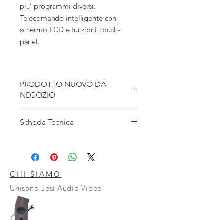
piu’ programmi diversi.
Telecomando intelligente con
schermo LCD e funzioni Touch-
panel.
PRODOTTO NUOVO DA
NEGOZIO
NUOVO DA NEGOZIO
Scheda Tecnica
Satelliti potenza 30wx2 Rms(4
ohms,20-20,000 Hz,0,1 %T.H.D)
Subwoofer 50W Rms (4 ohms,20-
20,000Hz,01% T.H.D )
CHI SIAMO
Sintonizzatore Fm Am
Unisono Jesi Audio Video
Cd Player 2
Dvd Player 1