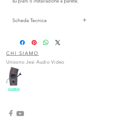
su piani o installazione a parete.
Scheda Tecnica
Ohm 8
Potenza [Wrms] 120 IMPEDENZA
[ohm] 8 ohm
Risposta [Hz] 115÷20000 SPL [1W/1m]
CHI SIAMO
84dB SPL MAX 104dB
Unisono Jesi Audio Video
Angoli [gradi] 168°
Peso [Kg] 3,5Kg
Dimensioni [mm] H240 x L225 x
P290mm
GUARDA
CONTATTI
SHOP